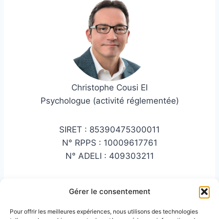
Christophe Cousi EI
Psychologue (activité réglementée)
SIRET : 85390475300011
N° RPPS : 10009617761
N° ADELI : 409303211
Adresse administrative : 4, avenue du bourret –
Gérer le consentement
40130 CAPBRETON
(Aucune consultation n’est réalisée à cette
Pour offrir les meilleures expériences, nous utilisons des technologies