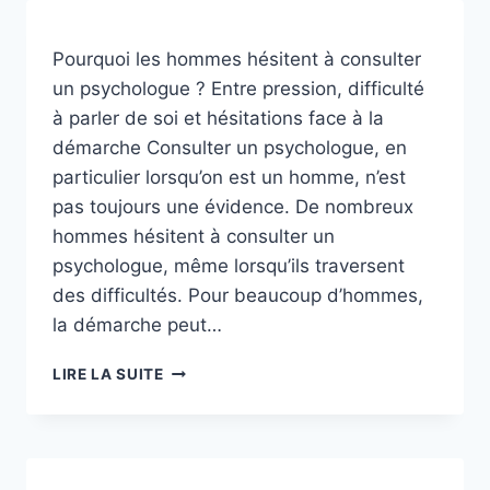
POUR
QUI,
DANS
Pourquoi les hommes hésitent à consulter
QUELLES
un psychologue ? Entre pression, difficulté
SITUATIONS
à parler de soi et hésitations face à la
ET
AVEC
démarche Consulter un psychologue, en
QUELLES
particulier lorsqu’on est un homme, n’est
LIMITES
pas toujours une évidence. De nombreux
?
hommes hésitent à consulter un
psychologue, même lorsqu’ils traversent
des difficultés. Pour beaucoup d’hommes,
la démarche peut…
POURQUOI
LIRE LA SUITE
LES
HOMMES
HÉSITENT
À
CONSULTER