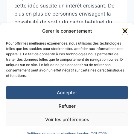
cette idée suscite un intérêt croissant. De
plus en plus de personnes envisagent la
possibilité de sortir du cadre habituel du
cabinet pour aborder leurs difficultés dans
Gérer le consentement
un environnement différent, plus ouvert,…
Pour offrir les meilleures expériences, nous utilisons des technologies
telles que les cookies pour stocker et/ou accéder aux informations des
CONSULTER
LIRE LA SUITE
appareils. Le fait de consentir à ces technologies nous permettra de
UN
traiter des données telles que le comportement de navigation ou les ID
PSYCHOLOGUE
uniques sur ce site. Le fait de ne pas consentir ou de retirer son
EN
consentement peut avoir un effet négatif sur certaines caractéristiques
EXTÉRIEUR
et fonctions.
Accueil
Mentions légales, CGU/CGV
:
CE
Politique de confidentialité
Accepter
QUE
Politique de cookies (UE)
RÉVÈLE
Refuser
UNE
ÉTUDE
Voir les préférences
© 2026 Christophe Cousi
Politique de cookies
Mentions légales, CGU/CGV