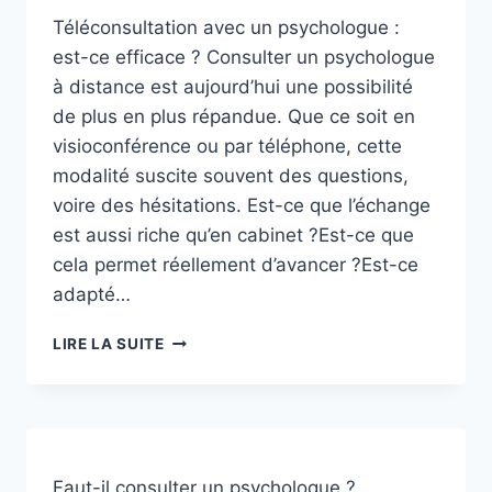
UN
Téléconsultation avec un psychologue :
PSYCHOLOGUE
est-ce efficace ? Consulter un psychologue
?
à distance est aujourd’hui une possibilité
de plus en plus répandue. Que ce soit en
visioconférence ou par téléphone, cette
modalité suscite souvent des questions,
voire des hésitations. Est-ce que l’échange
est aussi riche qu’en cabinet ?Est-ce que
cela permet réellement d’avancer ?Est-ce
adapté…
TÉLÉCONSULTATION
LIRE LA SUITE
AVEC
UN
PSYCHOLOGUE
:
EST-
CE
Faut-il consulter un psychologue ?